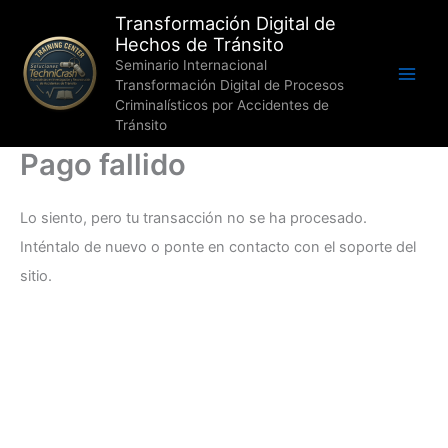
Ir
Transformación Digital de
Hechos de Tránsito
al
Seminario Internacional
contenido
Transformación Digital de Procesos
Criminalísticos por Accidentes de
Tránsito
Pago fallido
Lo siento, pero tu transacción no se ha procesado.
Inténtalo de nuevo o ponte en contacto con el soporte del
sitio.